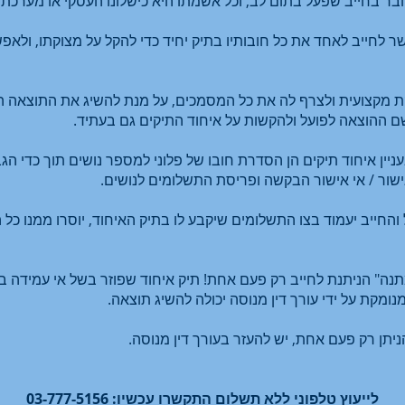
בר בחייב שפעל בתום לב, וכל אשמתו היא כישלונו העסקי או מערכת ג
 לחייב לאחד את כל חובותיו בתיק יחיד כדי להקל על מצוקתו, ולאפש
 מקצועית ולצרף לה את כל המסמכים, על מנת להשיג את התוצאה ה
שם ההוצאה לפועל ולהקשות על איחוד התיקים גם בעתיד.
יין איחוד תיקים הן הסדרת חובו של פלוני למספר נושים תוך כדי 
אישור / אי אישור הבקשה ופריסת התשלומים לנושים.
 והחייב יעמוד בצו התשלומים שיקבע לו בתיק האיחוד, יוסרו ממנו כל 
"מתנה" הניתנת לחייב רק פעם אחת! תיק איחוד שפוזר בשל אי עמידה 
מקת על ידי עורך דין מנוסה יכולה להשיג תוצאה.
ניתן רק פעם אחת, יש להעזר בעורך דין מנוסה.
לייעוץ טלפוני ללא תשלום התקשרו עכשיו: 03-777-5156