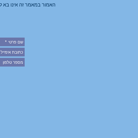
האמור במאמר זה אינו בא להחליף יעוץ משפטי, על מנת לזכות בייעוץ מקצועי ואישי, אנא פנה למשרדינו ונקבע לך פגישת יעוץ