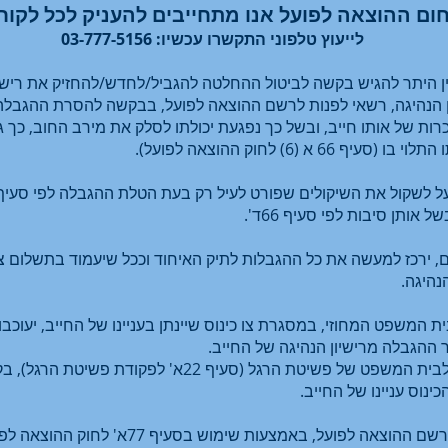
ום ההוצאה לפועל אנו מתחייבים להעניק לכל לקוח, 
לייעוץ טלפוני התקשרו עכשיו: 03-777-5156
ן היתר להגיש בקשה לביטול ההחלטה להגביל/לחדש/להחזיק את רישיון
ן הנהיגה, רשאי לפנות לרשם ההוצאה לפועל, בבקשה להסרת ההגבלה ה
ות של אותו חייב, ובשל כך נפגעת יכולתו לסלק את מירב החוב, כך ג
 (6) לחוק ההוצאה לפועל).
ותן סיבות לפי סעיף 66ד'.
ם, ירכז למעשה את כל ההגבלות לתיק האיחוד וככל שיעמוד בתשלום צ
נהיגה.
המשפט המחוזי, במסגרת צו כינוס שיינתן בעניינו של החייב, יעוכבו 
 ההגבלה מרישיון הנהיגה של החייב.
ואולם, ישנם מקרים בהם ניתן להגיש לבית המשפט של פשיטת
ינוס עניינו של החייב.
עוד יוער, כי בקשה דומה ניתן להגיש לרשם ההו