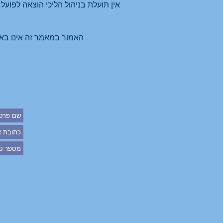
אין תועלת בניהול הליכי הוצאה לפועל 
האמור במאמר זה אינו בא להחליף יעוץ משפטי, על מנת לזכות בייעוץ מקצועי ואישי, אנא פנה למשרדינו ונקבע לך פגישת יעוץ