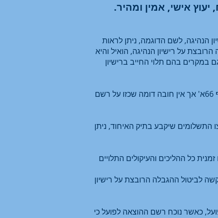
יעוץ אישי, אמין ומהיר.
 הנהיגה, לשם הדוגמה, ניתן לראות
רובצת על רישיון הנהיגה, הואיל והיא
ם במקרים בהם תלוי החייב ברישיון
יש לשים לב כי, על רשם ההוצאה לפועל לשקול את השיקולים שפורט לעיל רק בעת הטלת ההגבלה לפי סעיף 66א' אך אין חובה דומה שכזו על רשם
ו התשלומים שיקבע בתיק האיחוד, ניתן
זמנית כל ההליכים והעיקולים התלויים
 הרגל (סעיף 22א' לפקודת פשיטת הרגל), בקשה לביטול ההגבלה הרובצת על רישיון
צאה לפועל, באמצעות שימוש בסעיף 77א' לחוק ההוצאה לפועל, כאשר נוכח רשם ההוצאה לפועל כי